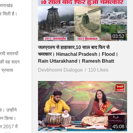
त्तराखंड
र मिली है।
03:52
जलप्रलय से हाहाकार,10 साल बाद फिर से
सभी सदस्यों
चमत्कार। Himachal Pradesh। Flood।
Rain Uttarakhand। Ramesh Bhatt
हा की वह सदन
Devbhoomi Dialogue
110 Likes
ा प्रयास
आ। उन्होंने
ुएशन किया।
ार 2017 में
45:08