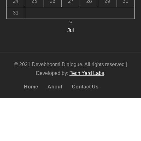
24
25
26
27
28
29
30
31
«
Jul
© 2021 Devebhoomi Dialogue. All rights reserved |
Developed by:
Tech Yard Labs
.
Home
About
Contact Us