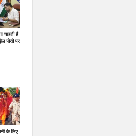
ना चाहती है
़ैल पोती पर
नी के लिए