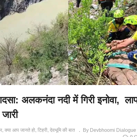
ा हादसा: अलकनंदा नदी में गिरी इनोवा, ला
 जारी
बर
क्या आप जानते हो
टिहरी
देवभूमि की बात
By Devbhoomi Dialogue