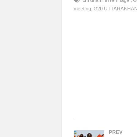
cm dhami in ramnagar
G
meeting
G20 UTTARAKHA
PREV