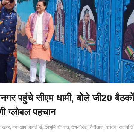
नगर पहुंचे सीएम धामी, बोले जी20 बैठकों
ेगी ग्लोबल पहचान
ंड खबर
क्या आप जानते हो
देवभूमि की बात
देश-विदेश
नैनीताल
पर्यटन
राजनीति