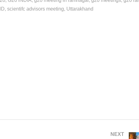
20
G20 iNDIA
g20 meeting in ramnagar
g20 meetings
g20 ra
ND
scientifc advisors meeting
Uttarakhand
NEXT