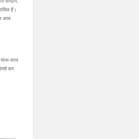
ापार संगठन,
ामिल हैं।
्त अरब
के साथ-साथ
विमर्श कर