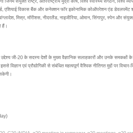
गी जिनमें संयुक्त राष्ट्र, अंतरराष्ट्रीय मुद्रा कोष, विश्व स्वास्थ्य संगठन, विश्व व्य
 बोर्ड, एशियाई विकास बैंक और कनेक्शन फॉर इकोनामिक कोऑपरेशन एंड डेवलपमेंट श
ांग्लादेश, मिस्र, मॉरीशस, नीदरलैंड, नाइजीरिया, ओमान, सिंगापुर, स्पेन और संयुक
 हैं।
द्देश्य जी-20 के सदस्य देशों के मुख्य वैज्ञानिक सलाहकारों और उनके समकक्षों 
े विज्ञान एवं प्रौद्योगिकी से संबंधित महत्वपूर्ण वैश्विक नीतिगत मुद्दों पर विचार-
सकेगी।
day)