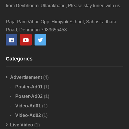
from Devbhoomi Uttarakhand, Please stay tuned with us.
Raja Ram Vihar, Opp. Himjyoti School, Sahastradhara
Road, Dehradun 7983655458
Categories
Advertisement
(4)
Poster-Ad01
(1)
Poster-Ad02
(1)
Video-Ad01
(1)
Video-Ad02
(1)
Live Video
(1)