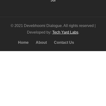
Jul
© 2021 Devebhoomi Dialogue. All rights reserved |
Developed by:
Tech Yard Labs
.
Home
About
Contact Us