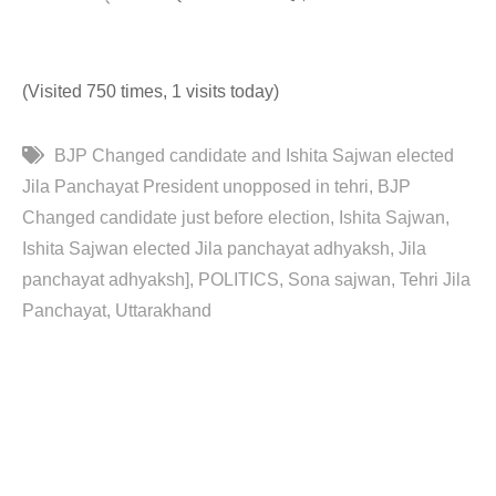
(Visited 750 times, 1 visits today)
BJP Changed candidate and Ishita Sajwan elected
Jila Panchayat President unopposed in tehri
BJP
Changed candidate just before election
Ishita Sajwan
Ishita Sajwan elected Jila panchayat adhyaksh
Jila
panchayat adhyaksh]
POLITICS
Sona sajwan
Tehri Jila
Panchayat
Uttarakhand