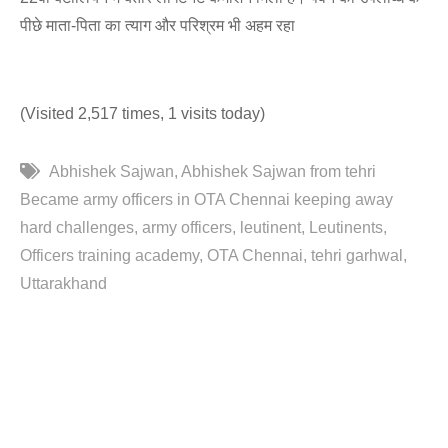
पीछे माता-पिता का त्याग और परिश्रम भी अहम रहा
(Visited 2,517 times, 1 visits today)
Abhishek Sajwan
Abhishek Sajwan from tehri
Became army officers in OTA Chennai keeping away
hard challenges
army officers
leutinent
Leutinents
Officers training academy
OTA Chennai
tehri garhwal
Uttarakhand