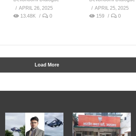
APRIL 26, 2025
APRIL 25, 2025
13.48K
0
159
0
Load More