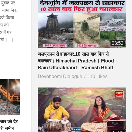
। युवक पर
और सामाजिक
दर्ज किया
रैल को
टकों पर
यों […]
03:52
जलप्रलय से हाहाकार,10 साल बाद फिर से
चमत्कार। Himachal Pradesh। Flood।
Rain Uttarakhand। Ramesh Bhatt
Devbhoomi Dialogue
110 Likes
मजार को देर
ारी जमीन