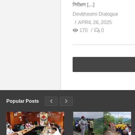
निरीक्षण […]
Devbhoomi Dialogue
APRIL 26, 2025
170
0
Popular Posts