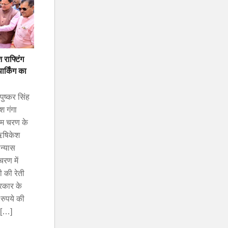
राफ्टिंग
र्किंग का
ुष्कर सिंह
श गंगा
थम चरण के
ऋषिकेश
ान्यास
रण में
ी की रेती
रकार के
रुपये की
 […]