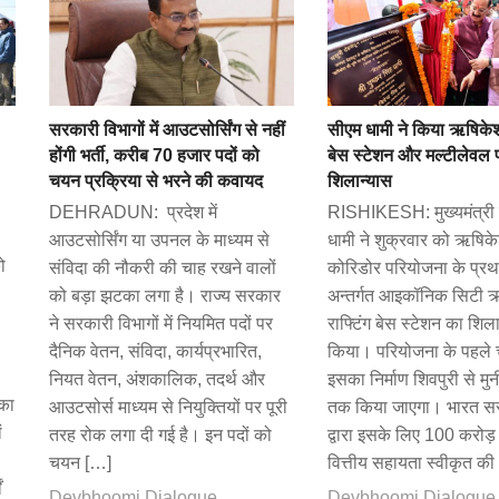
सरकारी विभागों में आउटसोर्सिंग से नहीं
सीएम धामी ने किया ऋषिकेश 
होंगी भर्ती, करीब 70 हजार पदों को
बेस स्टेशन और मल्टीलेवल पा
चयन प्रक्रिया से भरने की कवायद
शिलान्यास
DEHRADUN: प्रदेश में
RISHIKESH: मुख्यमंत्री प
आउटसोर्सिंग या उपनल के माध्यम से
धामी ने शुक्रवार को ऋषिके
ो
संविदा की नौकरी की चाह रखने वालों
कोरिडोर परियोजना के प्र
को बड़ा झटका लगा है। राज्य सरकार
अन्तर्गत आइकॉनिक सिटी 
ने सरकारी विभागों में नियमित पदों पर
राफ्टिंग बेस स्टेशन का शिल
दैनिक वेतन, संविदा, कार्यप्रभारित,
किया। परियोजना के पहले च
नियत वेतन, अंशकालिक, तदर्थ और
इसका निर्माण शिवपुरी से मुन
 का
आउटसोर्स माध्यम से नियुक्तियों पर पूरी
तक किया जाएगा। भारत स
ं
तरह रोक लगा दी गई है। इन पदों को
द्वारा इसके लिए 100 करोड़ 
चयन […]
वित्तीय सहायता स्वीकृत की
ं
Devbhoomi Dialogue
Devbhoomi Dialogue