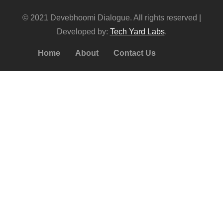
© 2021 Devebhoomi Dialogue. All rights reserved |
Developed by:
Tech Yard Labs
.
Home
About
Contact Us