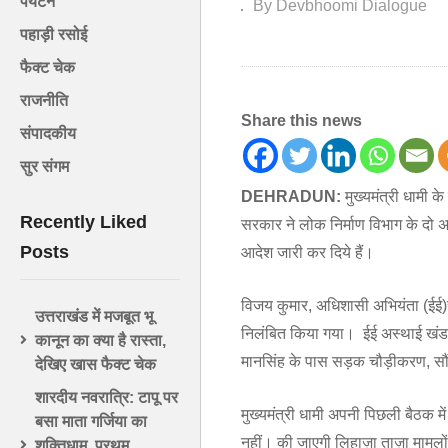
पर्यटन
By Devbhoomi Dialogue
पहाड़ी रसोई
फैक्ट चेक
राजनीति
Share this news
संपादकीय
सुर संगम
DEHRADUN:
मुख्यमंत्री धामी क
Recently Liked
सरकार ने लोक निर्माण विभाग के दो 
Posts
आदेश जारी कर दिये हैं।
विजय कुमार, अधिशासी अभियंता (ईई)राज
उत्तराखंड में मजबूत भू
निलंबित किया गया। ईई अस्थाई खंड ऋष
कानून का क्या है रास्ता,
मानसिंह के पास सड़क चौड़ीकरण, सौं
देखिए खास फैक्ट चेक
शारदीय नवरात्रि: टापू पर
मुख्यमंत्री धामी अपनी पिछली बैठक में ह
बसा माता गर्जिया का
नहीं। की जाएगी लिहाज़ा ताज़ा मामलों क
शक्तिधाम, प्रथम