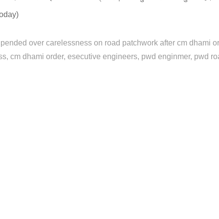
today)
upended over carelessness on road patchwork after cm dhami o
ss
cm dhami order
esecutive engineers
pwd enginmer
pwd ro