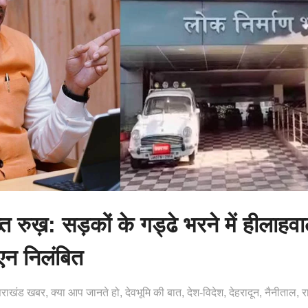
 रुख़: सड़कों के गड्ढे भरने में हीलाहव
एन निलंबित
्तराखंड खबर
क्या आप जानते हो
देवभूमि की बात
देश-विदेश
देहरादून
नैनीताल
र