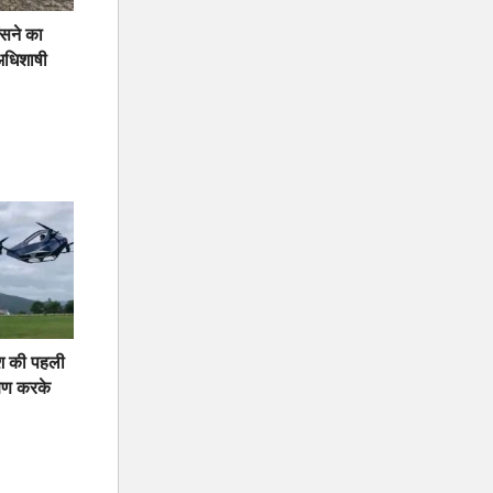
ंसने का
अधिशाषी
ेश की पहली
्षण करके