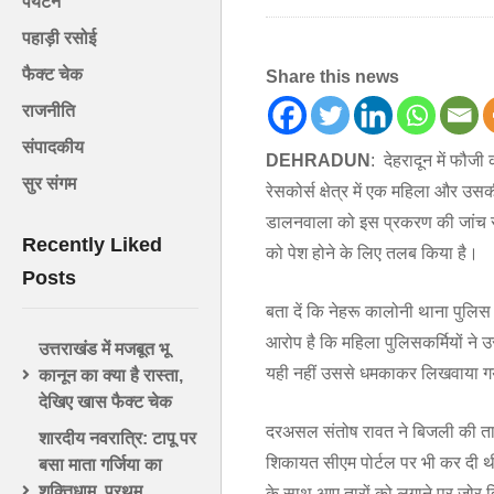
पर्यटन
पहाड़ी रसोई
फैक्ट चेक
Share this news
राजनीति
संपादकीय
DEHRADUN
: देहरादून में फौज
सुर संगम
रेसकोर्स क्षेत्र में एक महिला और 
डालनवाला को इस प्रकरण की जांच सौंप
Recently Liked
को पेश होने के लिए तलब किया है।
Posts
बता दें कि नेहरू कालोनी थाना पुलिस
आरोप है कि महिला पुलिसकर्मियों 
उत्तराखंड में मजबूत भू
यही नहीं उससे धमकाकर लिखवाया गय
कानून का क्या है रास्ता,
देखिए खास फैक्ट चेक
दरअसल संतोष रावत ने बिजली की तार
शारदीय नवरात्रि: टापू पर
शिकायत सीएम पोर्टल पर भी कर दी थी
बसा माता गर्जिया का
शक्तिधाम, प्रथम
के साथ आए तारों को लगाने पर जोर दि