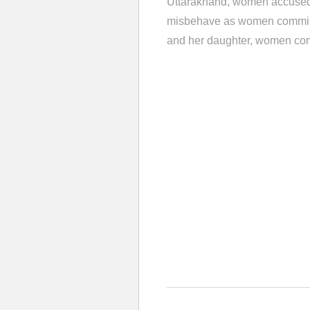
Uttarakhand
women accused 
misbehave as women commis
and her daughter
women com