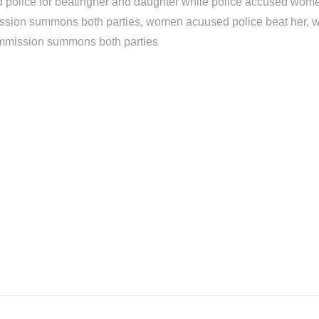
police for beatingher and daughter while police accused wome
sion summons both parties
women acuused police beat her
mission summons both parties