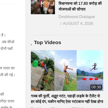
विधानसभा को 17.80 करोड़ की
योजनाओं की सौगात
Devbhoomi Dialogue
AUGUST 4, 2026
ा है।
Top Videos
है। अब सीओ
ों पक्षों
तोष रावत का
ीजी की गई।
08:38
सकी
गजब की फुर्ती, अद्भुत स्टंट, पहाड़ी लड़के के टैलेंट से
ेंद्र रावत
हर कोई दंग, यकीन मानिए ऐसा स्टंटबाज नहीं देखा होगा
 संतोष के