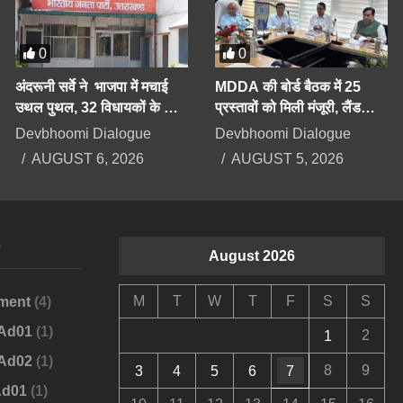
0
0
अंदरूनी सर्वे ने भाजपा में मचाई
MDDA की बोर्ड बैठक में 25
उथल पुथल, 32 विधायकों के कट
प्रस्तावों को मिली मंजूरी, लैंड
सकते हैं टिकट, सीएम को भी सेफ
पूलिंग, पर्यटन, औद्योगिक भवनों पर
Devbhoomi Dialogue
Devbhoomi Dialogue
सीट की तलाश
रहेगा फोकस
AUGUST 6, 2026
AUGUST 5, 2026
s
August 2026
M
T
W
T
F
S
S
ment
(4)
-Ad01
(1)
2
1
-Ad02
(1)
8
9
3
4
5
6
7
Ad01
(1)