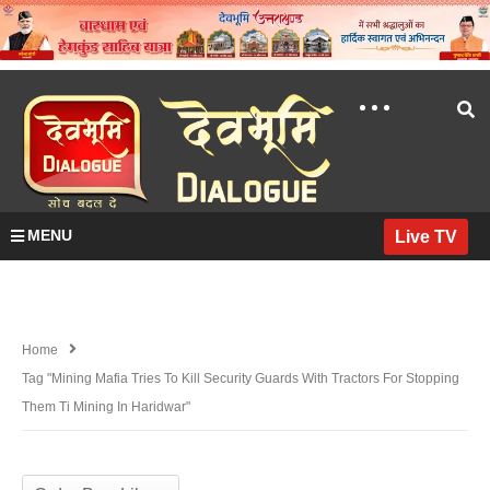
MENU
Live TV
Home
Tag "mining Mafia Tries To Kill Security Guards With Tractors For Stopping
Them Ti Mining In Haridwar"