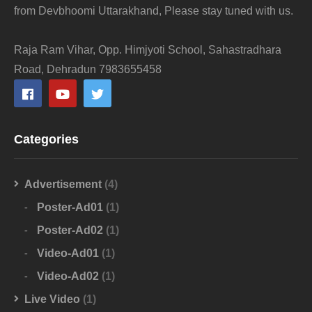
from Devbhoomi Uttarakhand, Please stay tuned with us.
Raja Ram Vihar, Opp. Himjyoti School, Sahastradhara
Road, Dehradun 7983655458
Categories
Advertisement
(4)
Poster-Ad01
(1)
Poster-Ad02
(1)
Video-Ad01
(1)
Video-Ad02
(1)
Live Video
(1)