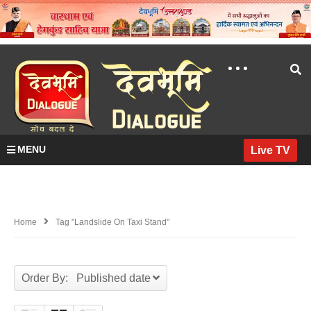
MENU
Live TV
Home
Tag "landslide On Taxi Stand"
Order By: Published date