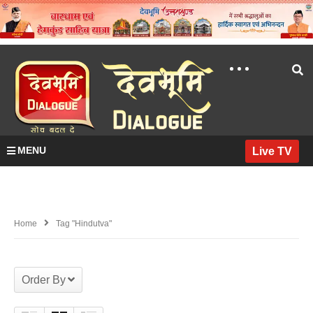
MENU
Live TV
Home
Tag "hindutva"
Order By