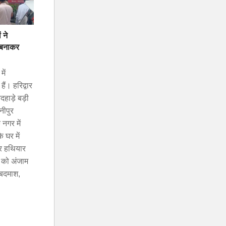
 ने
 बनाकर
ें
ैं। हरिद्वार
दहाड़े बड़ी
नीपुर
 नगर में
 घर में
र हथियार
 को अंजाम
 बदमाश,