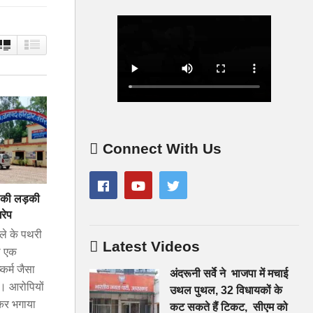
Connect With Us
ल की लड़की
गरेप
े के पथरी
Latest Videos
रा एक
कर्म जैसा
अंदरूनी सर्वे ने भाजपा में मचाई
। आरोपियों
उथल पुथल, 32 विधायकों के
टकर भगाया
कट सकते हैं टिकट, सीएम को