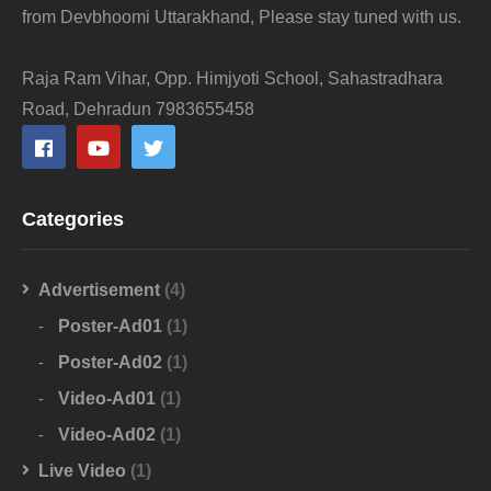
from Devbhoomi Uttarakhand, Please stay tuned with us.
Raja Ram Vihar, Opp. Himjyoti School, Sahastradhara
Road, Dehradun 7983655458
Categories
Advertisement
(4)
Poster-Ad01
(1)
Poster-Ad02
(1)
Video-Ad01
(1)
Video-Ad02
(1)
Live Video
(1)