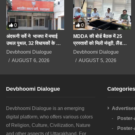
0
0
अंदरूनी सर्वे ने भाजपा में मचाई
MDDA की बोर्ड बैठक में 25
उथल पुथल, 32 विधायकों के कट
प्रस्तावों को मिली मंजूरी, लैंड
सकते हैं टिकट, सीएम को भी सेफ
पूलिंग, पर्यटन, औद्योगिक भवनों पर
Devbhoomi Dialogue
Devbhoomi Dialogue
सीट की तलाश
रहेगा फोकस
AUGUST 6, 2026
AUGUST 5, 2026
Devbhoomi Dialogue
Categorie
Devbhoomi Dialogue is an emerging
Advertise
digital platform, who offers various colors
Poster
of Religion, Culture, Civilization, Nature
Poster
and other aspects of Uttarakhand. For