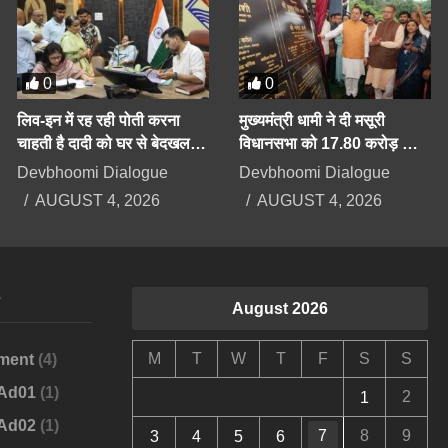
0
0
लिव-इन में रह रही पोती करना
मुख्यमंत्री धामी ने दी मसूरी
चाहती है दादी को घर से बेदखल,
विधानसभा को 17.80 करोड़ की
बिगड़ैल पोती पर महिला सेल करेगी
योजनाओं की सौगात
Devbhoomi Dialogue
Devbhoomi Dialogue
कार्रवाई
AUGUST 4, 2026
AUGUST 4, 2026
s
August 2026
M
T
W
T
F
S
S
ment
(4)
-Ad01
(1)
2
1
-Ad02
(1)
7
8
9
3
4
5
6