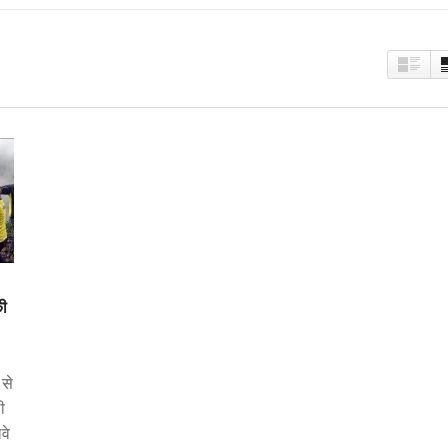
की
से
ी
वे