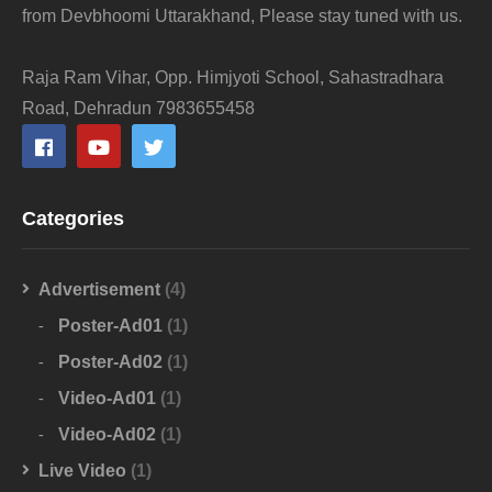
from Devbhoomi Uttarakhand, Please stay tuned with us.
Raja Ram Vihar, Opp. Himjyoti School, Sahastradhara
Road, Dehradun 7983655458
Categories
Advertisement
(4)
Poster-Ad01
(1)
Poster-Ad02
(1)
Video-Ad01
(1)
Video-Ad02
(1)
Live Video
(1)