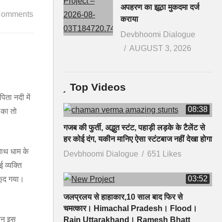
अपहरण का झूठा मुकदमा दर्ज
Comments
कराया
Devbhoomi Dialogue
AUGUST 3, 2026
Top Videos
िता नदी में
08:38
 का तो
गजब की फुर्ती, अद्भुत स्टंट, पहाड़ी लड़के के टैलेंट से
हर कोई दंग, यकीन मानिए ऐसा स्टंटबाज नहीं देखा होगा
नाथ धाम के
Devbhoomi Dialogue
651 Likes
 व्यक्ति
03:52
 कूद गया।
जलप्रलय से हाहाकार,10 साल बाद फिर से
चमत्कार। Himachal Pradesh। Flood।
किन इस
Rain Uttarakhand। Ramesh Bhatt