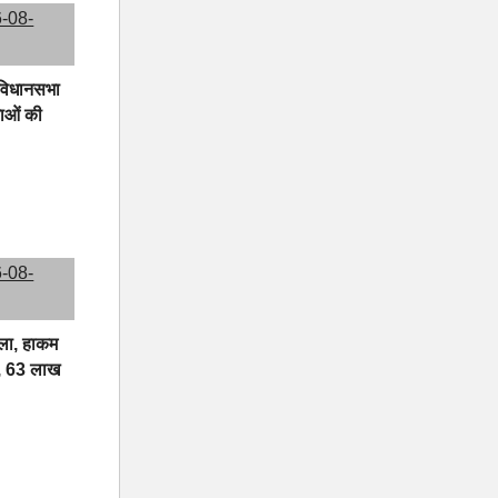
ी विधानसभा
ाओं की
ा, हाकम
न, 63 लाख