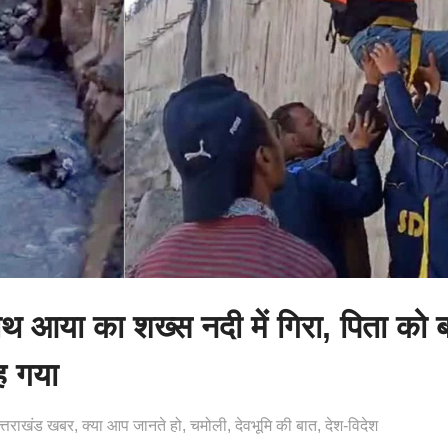
थ आया का शख्स नदी में गिरा, पिता को 
बह गया
त्तराखंड खबर
क्या आप जानते हो
चमोली
देवभूमि की बात
देश-विदेश