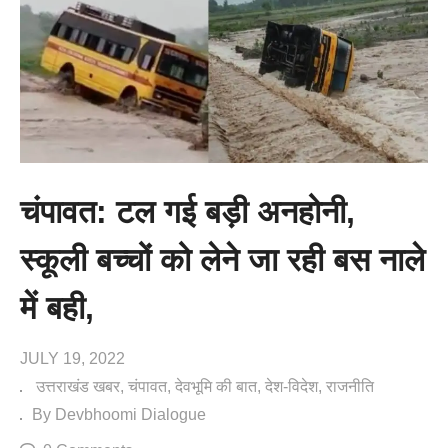
चंपावत: टल गई बड़ी अनहोनी,
स्कूली बच्चों को लेने जा रही बस नाले
में बही,
JULY 19, 2022
उत्तराखंड खबर
चंपावत
देवभूमि की बात
देश-विदेश
राजनीति
By Devbhoomi Dialogue