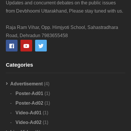
Updates and concurrent debates on the public issues
from Devbhoomi Uttarakhand, Please stay tuned with us.
Raja Ram Vihar, Opp. Himjyoti School, Sahastradhara
Road, Dehradun 7983655458
Categories
Advertisement
(4)
Poster-Ad01
(1)
Poster-Ad02
(1)
Video-Ad01
(1)
Video-Ad02
(1)