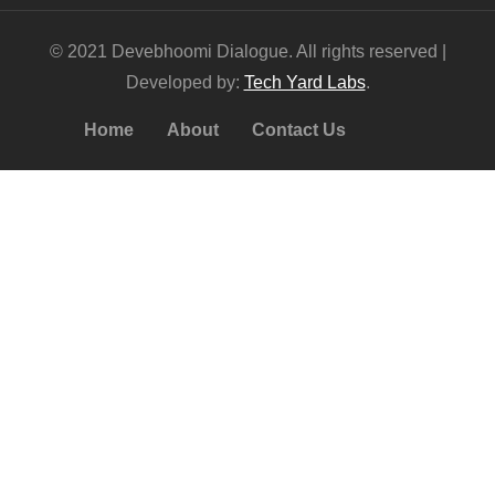
© 2021 Devebhoomi Dialogue. All rights reserved |
Developed by:
Tech Yard Labs
.
Home
About
Contact Us