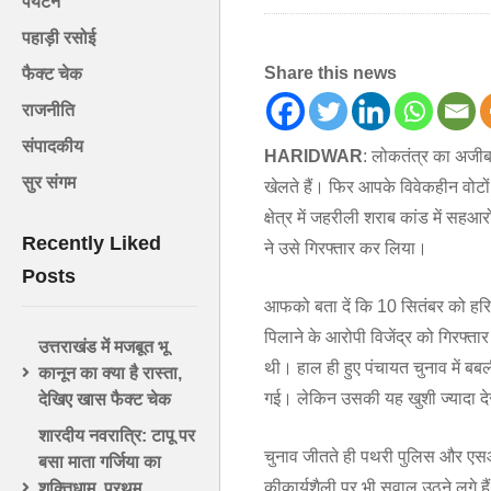
पर्यटन
पहाड़ी रसोई
Share this news
फैक्ट चेक
राजनीति
संपादकीय
HARIDWAR
: लोकतंत्र का अजीब 
सुर संगम
खेलते हैं। फिर आपके विवेकहीन वोटों
क्षेत्र में जहरीली शराब कांड में स
Recently Liked
ने उसे गिरफ्तार कर लिया।
Posts
आफको बता दें कि 10 सितंबर को हरिद्व
पिलाने के आरोपी विजेंद्र को गिरफ्त
उत्तराखंड में मजबूत भू
थी। हाल ही हुए पंचायत चुनाव में बब
कानून का क्या है रास्ता,
गई। लेकिन उसकी यह खुशी ज्यादा द
देखिए खास फैक्ट चेक
शारदीय नवरात्रि: टापू पर
चुनाव जीतते ही पथरी पुलिस और एसआ
बसा माता गर्जिया का
कीकार्यशैली पर भी सवाल उठने लगे ह
शक्तिधाम, प्रथम