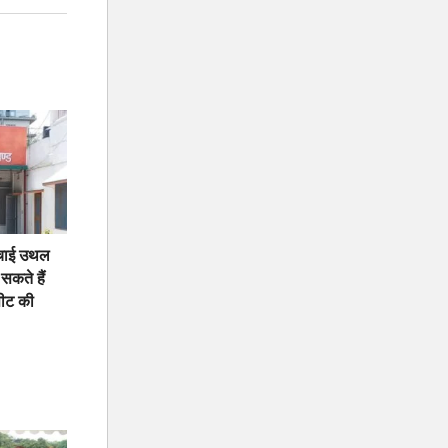
 मचाई उथल
सकते हैं
ीट की