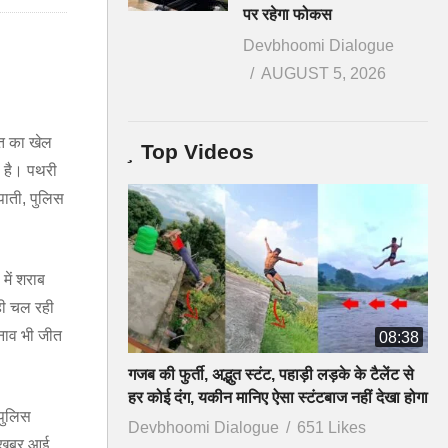
पर रहेगा फोकस
Devbhoomi Dialogue
AUGUST 5, 2026
ौत का खेल
Top Videos
ा है। पथरी
पाती, पुलिस
में शराब
ही चल रही
ुनाव भी जीत
08:38
गजब की फुर्ती, अद्भुत स्टंट, पहाड़ी लड़के के टैलेंट से
हर कोई दंग, यकीन मानिए ऐसा स्टंटबाज नहीं देखा होगा
पुलिस
Devbhoomi Dialogue
651 Likes
ी खबर आई