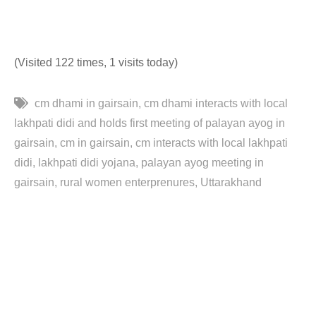
(Visited 122 times, 1 visits today)
cm dhami in gairsain
cm dhami interacts with local
lakhpati didi and holds first meeting of palayan ayog in
gairsain
cm in gairsain
cm interacts with local lakhpati
didi
lakhpati didi yojana
palayan ayog meeting in
gairsain
rural women enterprenures
Uttarakhand