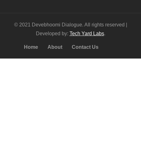
© 2021 Devebhoomi Dialogue. All rights reserved |
Developed by:
Tech Yard Labs
.
Home
About
Contact Us