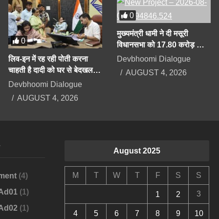
0
मुख्यमंत्री धामी ने दी मसूरी
0
विधानसभा को 17.80 करोड़ की
योजनाओं की सौगात
Devbhoomi Dialogue
लिव-इन में रह रही पोती करना
चाहती है दादी को घर से बेदखल,
AUGUST 4, 2026
बिगड़ैल पोती पर महिला सेल करेगी
Devbhoomi Dialogue
कार्रवाई
AUGUST 4, 2026
s
August 2025
M
T
W
T
F
S
S
ment
(4)
-Ad01
(1)
3
1
2
-Ad02
(1)
4
5
6
7
8
9
10