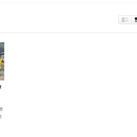
ल
ली
ी