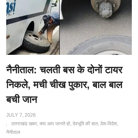
नैनीताल: चलती बस के दोनों टायर
निकले, मची चीख पुकार, बाल बाल
बची जान
JULY 7, 2026
उत्तराखंड खबर
क्या आप जानते हो
देवभूमि की बात
देश-विदेश
नैनीताल