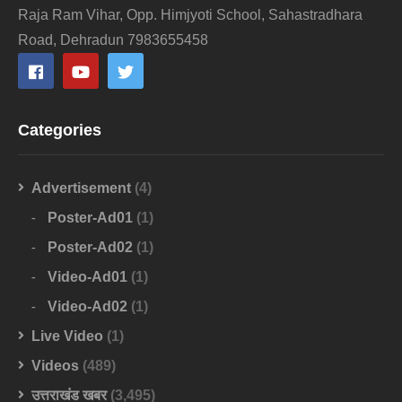
Raja Ram Vihar, Opp. Himjyoti School, Sahastradhara
Road, Dehradun 7983655458
Categories
Advertisement
(4)
Poster-Ad01
(1)
Poster-Ad02
(1)
Video-Ad01
(1)
Video-Ad02
(1)
Live Video
(1)
Videos
(489)
उत्तराखंड खबर
(3,495)