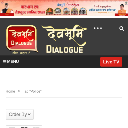
MENU
Live TV
Home
Tag "police"
Order By