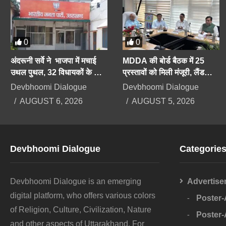
0
0
अंदरूनी सर्वे ने भाजपा में मचाई
MDDA की बोर्ड बैठक में 25
उथल पुथल, 32 विधायकों के कट
प्रस्तावों को मिली मंजूरी, लैंड
सकते हैं टिकट, सीएम को भी सेफ
पूलिंग, पर्यटन, औद्योगिक भवनों पर
Devbhoomi Dialogue
Devbhoomi Dialogue
सीट की तलाश
रहेगा फोकस
AUGUST 6, 2026
AUGUST 5, 2026
Devbhoomi Dialogue
Categorie
Devbhoomi Dialogue is an emerging
Advertise
digital platform, who offers various colors
Poster
of Religion, Culture, Civilization, Nature
Poster
and other aspects of Uttarakhand. For