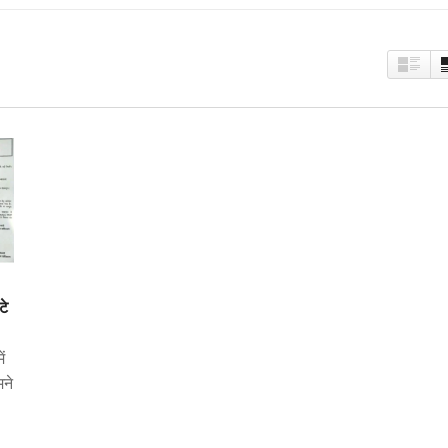
टे
ं
मने