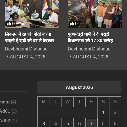
0
0
लिव-इन में रह रही पोती करना
मुख्यमंत्री धामी ने दी मसूरी
चाहती है दादी को घर से बेदखल,
विधानसभा को 17.80 करोड़ की
बिगड़ैल पोती पर महिला सेल करेगी
योजनाओं की सौगात
Devbhoomi Dialogue
Devbhoomi Dialogue
कार्रवाई
AUGUST 4, 2026
AUGUST 4, 2026
s
August 2026
M
T
W
T
F
S
S
ment
(4)
-Ad01
(1)
2
1
-Ad02
(1)
7
8
9
3
4
5
6