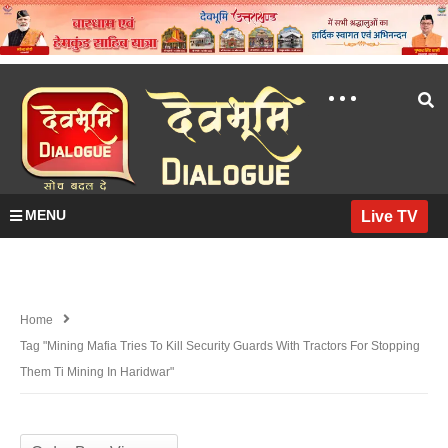
MENU
Live TV
Home
Tag "mining Mafia Tries To Kill Security Guards With Tractors For Stopping
Them Ti Mining In Haridwar"