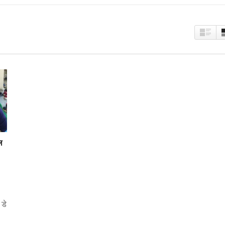
ल
 डे