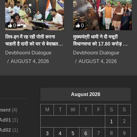
0
0
लिव-इन में रह रही पोती करना
मुख्यमंत्री धामी ने दी मसूरी
चाहती है दादी को घर से बेदखल,
विधानसभा को 17.80 करोड़ की
बिगड़ैल पोती पर महिला सेल करेगी
योजनाओं की सौगात
Devbhoomi Dialogue
Devbhoomi Dialogue
कार्रवाई
AUGUST 4, 2026
AUGUST 4, 2026
s
August 2026
M
T
W
T
F
S
S
ment
(4)
-Ad01
(1)
2
1
-Ad02
(1)
7
8
9
3
4
5
6