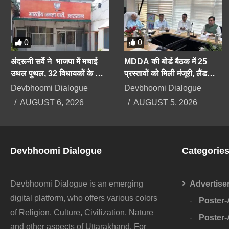
0
0
अंदरूनी सर्वे ने भाजपा में मचाई
MDDA की बोर्ड बैठक में 25
उथल पुथल, 32 विधायकों के कट
प्रस्तावों को मिली मंजूरी, लैंड
सकते हैं टिकट, सीएम को भी सेफ
पूलिंग, पर्यटन, औद्योगिक भवनों पर
Devbhoomi Dialogue
Devbhoomi Dialogue
सीट की तलाश
रहेगा फोकस
AUGUST 6, 2026
AUGUST 5, 2026
Devbhoomi Dialogue
Categorie
Devbhoomi Dialogue is an emerging
Advertise
digital platform, who offers various colors
Poster
of Religion, Culture, Civilization, Nature
Poster
and other aspects of Uttarakhand. For