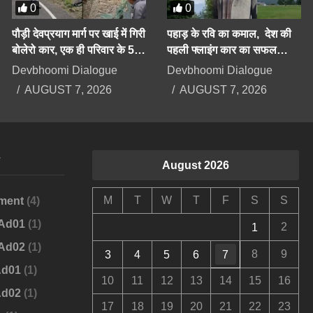
0
0
पौड़ी देवप्रयाग मार्ग पर खाई में गिरी
पहाड़ के रवि का कमाल, देश की
बोलेरो कार, एक ही परिवार के 5
पहली फ्लाइंग कार का सफल
लोगों की दर्दनाक मौत
परीक्षण करके दिया बड़ा संदेश
Devbhoomi Dialogue
Devbhoomi Dialogue
AUGUST 7, 2026
AUGUST 7, 2026
s
August 2026
M
T
W
T
F
S
S
ment
(4)
-Ad01
(1)
2
1
-Ad02
(1)
8
9
3
4
5
6
7
Ad01
(1)
10
11
12
13
14
15
16
Ad02
(1)
17
18
19
20
21
22
23