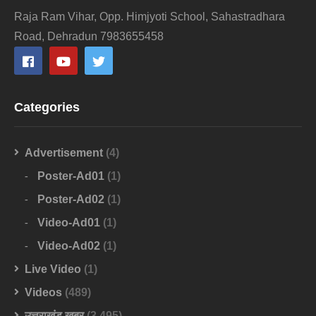
Raja Ram Vihar, Opp. Himjyoti School, Sahastradhara
Road, Dehradun 7983655458
Categories
Advertisement
(4)
Poster-Ad01
(1)
Poster-Ad02
(1)
Video-Ad01
(1)
Video-Ad02
(1)
Live Video
(1)
Videos
(489)
उत्तराखंड खबर
(3,495)