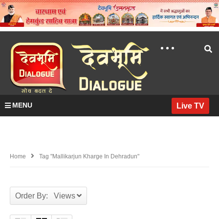
MENU
Live TV
Home
Tag "mallikarjun Kharge In Dehradun"
Order By: Views