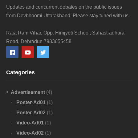
Updates and concurrent debates on the public issues
from Devbhoomi Uttarakhand, Please stay tuned with us.
Raja Ram Vihar, Opp. Himjyoti School, Sahastradhara
Road, Dehradun 7983655458
Categories
Advertisement
(4)
Poster-Ad01
(1)
Poster-Ad02
(1)
Video-Ad01
(1)
Video-Ad02
(1)