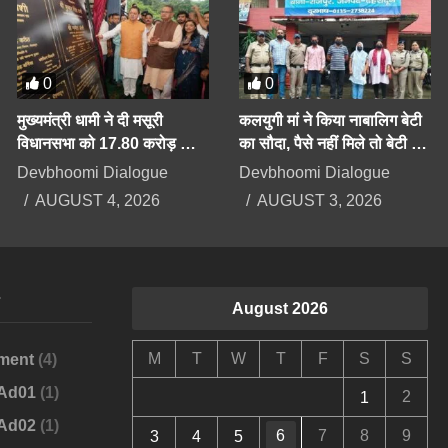
0
0
मुख्यमंत्री धामी ने दी मसूरी
कलयुगी मां ने किया नाबालिग बेटी
विधानसभा को 17.80 करोड़ की
का सौदा, पैसे नहीं मिले तो बेटी के
योजनाओं की सौगात
अपहरण का झूठा मुकदमा दर्ज
Devbhoomi Dialogue
Devbhoomi Dialogue
कराया
AUGUST 4, 2026
AUGUST 3, 2026
s
August 2026
M
T
W
T
F
S
S
ment
(4)
-Ad01
(1)
2
1
-Ad02
(1)
6
7
8
9
3
4
5