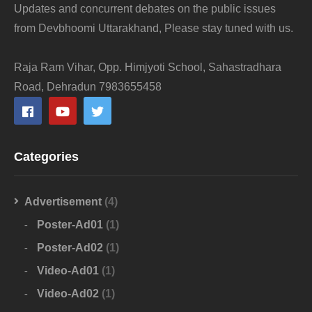
Updates and concurrent debates on the public issues
from Devbhoomi Uttarakhand, Please stay tuned with us.
Raja Ram Vihar, Opp. Himjyoti School, Sahastradhara
Road, Dehradun 7983655458
Categories
Advertisement
(4)
Poster-Ad01
(1)
Poster-Ad02
(1)
Video-Ad01
(1)
Video-Ad02
(1)