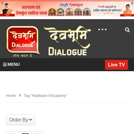
MENU
Live TV
Home
Tag "haldwani It Academy"
Order By