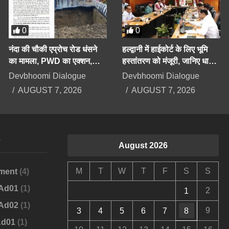
0
0
नंदा की चौकी एप्रोच रोड धंसने
हल्द्वानी में हाईकोर्ट के लिए भूमि
का मामला, PWD का एक्शन,
हस्तांतरण को मंजूरी, जानिए धामी
अधिशाषी अभियंता निलंबित
कैबिनेट के बड़े फैसले
Devbhoomi Dialogue
Devbhoomi Dialogue
AUGUST 7, 2026
AUGUST 7, 2026
s
August 2026
M
T
W
T
F
S
S
ment
(4)
-Ad01
(1)
2
1
-Ad02
(1)
9
3
4
5
6
7
8
Ad01
(1)