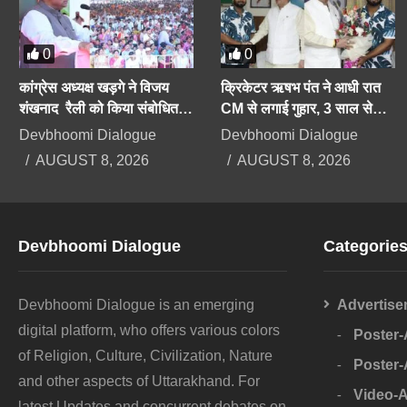
0
0
कांग्रेस अध्यक्ष खड़गे ने विजय
क्रिकेटर ऋषभ पंत ने आधी रात
शंखनाद रैली को किया संबोधित,
CM से लगाई गुहार, 3 साल से
केंद्र-राज्य सरकारों पर साध
भटक रहा हूं, उत्तराखंड में नहीं मिल
Devbhoomi Dialogue
Devbhoomi Dialogue
निशाना
रही जमीन
AUGUST 8, 2026
AUGUST 8, 2026
Devbhoomi Dialogue
Categorie
Devbhoomi Dialogue is an emerging
Advertise
digital platform, who offers various colors
Poster
of Religion, Culture, Civilization, Nature
Poster
and other aspects of Uttarakhand. For
Video-
latest Updates and concurrent debates on