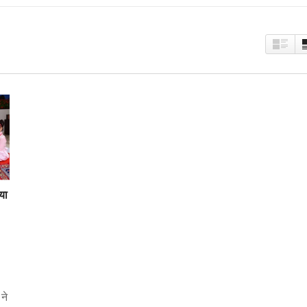
या
ने