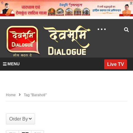
MENU
Live TV
Home
Tag "Barahoti"
Order By