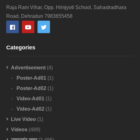
Raja Ram Vihar, Opp. Himjyoti School, Sahastradhara
Road, Dehradun 7983655458
Categories
Advertisement
(4)
Poster-Ad01
(1)
Poster-Ad02
(1)
Video-Ad01
(1)
Video-Ad02
(1)
Live Video
(1)
Videos
(489)
उत्तराखंड खबर
(3,495)