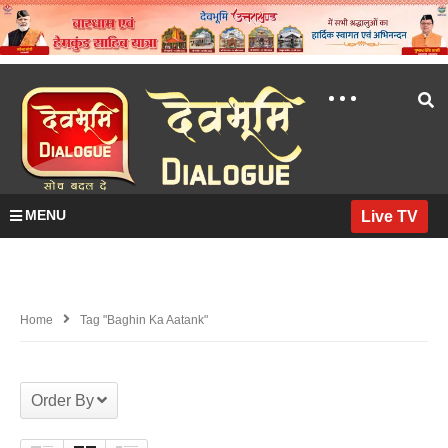
MENU
Live TV
Home
Tag "Baghin Ka Aatank"
Order By