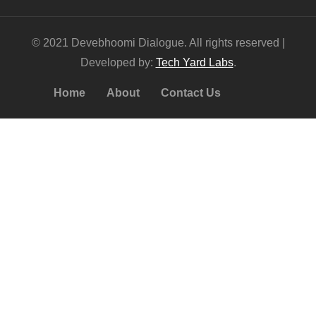
© 2021 Devebhoomi Dialogue. All rights reserved |
Developed by:
Tech Yard Labs
.
Home
About
Contact Us