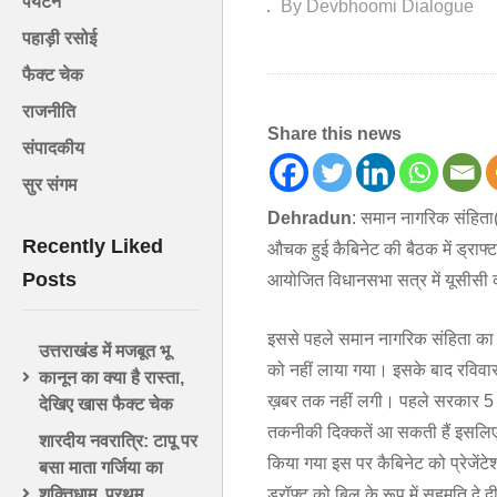
पर्यटन
By Devbhoomi Dialogue
पहाड़ी रसोई
फैक्ट चेक
राजनीति
Share this news
संपादकीय
सुर संगम
Dehradun
: समान नागरिक संहिता(य
Recently Liked
औचक हुई कैबिनेट की बैठक में ड्राफ
Posts
आयोजित विधानसभा सत्र में यूसीसी
इससे पहले समान नागरिक संहिता का प्
उत्तराखंड में मजबूत भू
को नहीं लाया गया। इसके बाद रविव
कानून का क्या है रास्ता,
ख़बर तक नहीं लगी। पहले सरकार 5 फ
देखिए खास फैक्ट चेक
तकनीकी दिक्कतें आ सकती हैं इसलिए र
शारदीय नवरात्रि: टापू पर
किया गया इस पर कैबिनेट को प्रेजेंट
बसा माता गर्जिया का
ड्रॉफ्ट को बिल के रूप में सहमति द
शक्तिधाम, प्रथम