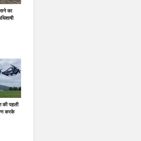
ंसने का
अधिशाषी
ेश की पहली
्षण करके