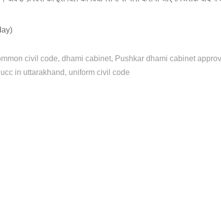
day)
ommon civil code
dhami cabinet
Pushkar dhami cabinet approv
ucc in uttarakhand
uniform civil code