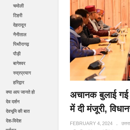
चमोली
टिहरी
देहरादून
नैनीताल
पिथौरागढ़
पौड़ी
बागेश्वर
रुद्रप्रयाग
हरिद्वार
अचानक बुलाई गई धा
क्या आप जानते हो
देव दर्शन
में दी मंजूरी, विध
देवभूमि की बात
देश-विदेश
FEBRUARY 4, 2024
उत्त