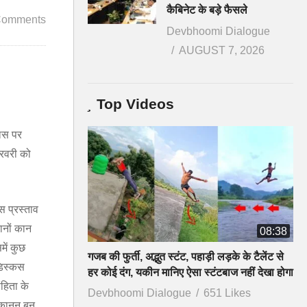
कैबिनेट के बड़े फैसले
Comments
Devbhoomi Dialogue
AUGUST 7, 2026
Top Videos
वास पर
फरवरी को
स प्रस्ताव
ानों कान
08:38
ें कुछ
गजब की फुर्ती, अद्भुत स्टंट, पहाड़ी लड़के के टैलेंट से
डिस्कस
हर कोई दंग, यकीन मानिए ऐसा स्टंटबाज नहीं देखा होगा
ंहिता के
Devbhoomi Dialogue
651 Likes
 कानून बन