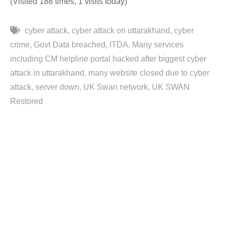
(Visited 188 times, 1 visits today)
cyber attack
cyber attack on uttarakhand
cyber
crime
Govt Data breached
ITDA
Many services
including CM helpline portal hacked after biggest cyber
attack in uttarakhand
many website closed due to cyber
attack
server down
UK Swan network
UK SWAN
Restored