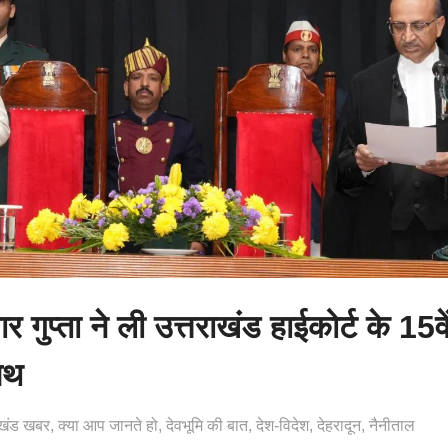
 गुप्ता ने ली उत्तराखंड हाईकोर्ट के 15व
पथ
ाखंड खबर
क्या आप जानते हो
देवभूमि की बात
देश-विदेश
देहरादून
नैनीताल