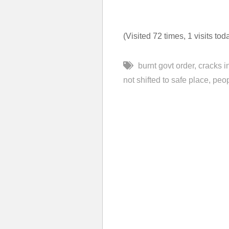
(Visited 72 times, 1 visits tod
burnt govt order
cracks i
not shifted to safe place
peop