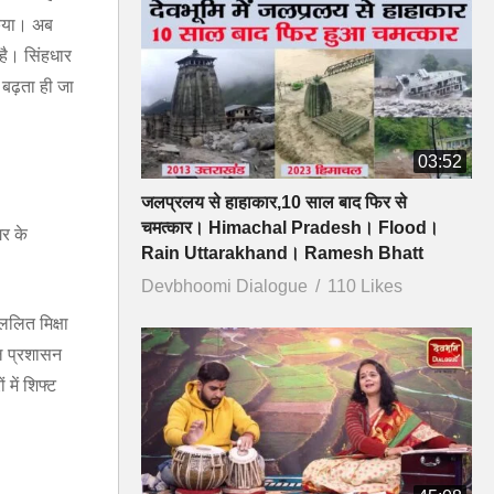
 किया। अब
 है। सिंहधार
व बढ़ता ही जा
03:52
जलप्रलय से हाहाकार,10 साल बाद फिर से
चमत्कार। Himachal Pradesh। Flood।
गर के
Rain Uttarakhand। Ramesh Bhatt
Devbhoomi Dialogue
110 Likes
ललित मिक्षा
ील प्रशासन
में शिफ्ट