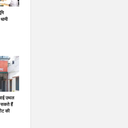
ूमि
 धामी
 मचाई उथल
सकते हैं
ीट की