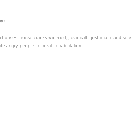
ay)
n houses
house cracks widened
joshimath
joshimath land sub
le angry
people in threat
rehabilitation