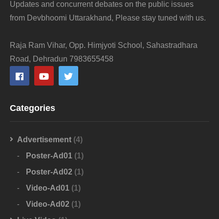
Updates and concurrent debates on the public issues
from Devbhoomi Uttarakhand, Please stay tuned with us.
Raja Ram Vihar, Opp. Himjyoti School, Sahastradhara
Road, Dehradun 7983655458
Categories
Advertisement
(4)
Poster-Ad01
(1)
Poster-Ad02
(1)
Video-Ad01
(1)
Video-Ad02
(1)