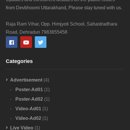
from Devbhoomi Uttarakhand, Please stay tuned with us.
Raja Ram Vihar, Opp. Himjyoti School, Sahastradhara
Road, Dehradun 7983655458
Categories
Advertisement
(4)
Poster-Ad01
(1)
Poster-Ad02
(1)
Video-Ad01
(1)
Video-Ad02
(1)
Live Video
(1)