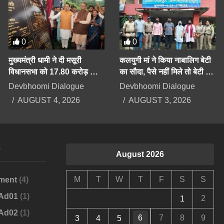
0
0
मुख्यमंत्री धामी ने दी मसूरी
कलयुगी मां ने किया नाबालिग बेटी
विधानसभा को 17.80 करोड़ की
का सौदा, पैसे नहीं मिले तो बेटी के
योजनाओं की सौगात
अपहरण का झूठा मुकदमा दर्ज
Devbhoomi Dialogue
Devbhoomi Dialogue
कराया
AUGUST 4, 2026
AUGUST 3, 2026
s
August 2026
M
T
W
T
F
S
S
ment
(4)
-Ad01
(1)
2
1
-Ad02
(1)
6
7
8
9
3
4
5