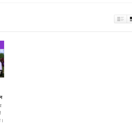
7
शन
व
ी
या।